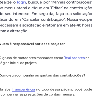
Realize o 
login
, busque por "Minhas contribuições" 
no menu lateral e clique em "Editar" na contribuição 
de seu interesse. Em seguida, faça sua solicitação 
clicando em "Cancelar contribuição". Nossa equipe 
processará a solicitação e retornará em até 48 horas 
com a alteração.
Quem é responsável por esse projeto?
O grupo de moradores marcados como
Realizadores
na 
página inicial do projeto.
Como eu acompanho os gastos das contribuições?
Na aba 
Transparência
 n
o topo dessa página, você pode 
acompanhar as prestações de contas mensais.